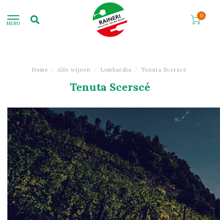
0
MENU
Home
/
Alle wijnen
/
Lombardia
/
Tenuta Scerscé
Tenuta Scerscé