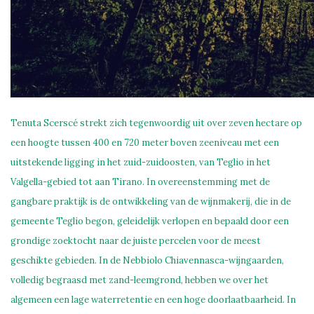
Tenuta Scerscé strekt zich tegenwoordig uit over zeven hectare op
een hoogte tussen 400 en 720 meter boven zeeniveau met een
uitstekende ligging in het zuid-zuidoosten, van Teglio in het
Valgella-gebied tot aan Tirano. In overeenstemming met de
gangbare praktijk is de ontwikkeling van de wijnmakerij, die in de
gemeente Teglio begon, geleidelijk verlopen en bepaald door een
grondige zoektocht naar de juiste percelen voor de meest
geschikte gebieden. In de Nebbiolo Chiavennasca-wijngaarden,
volledig begraasd met zand-leemgrond, hebben we over het
algemeen een lage waterretentie en een hoge doorlaatbaarheid. In