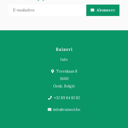
Abonneer
Raineri
Info
Torenlaan 8
3600
Genk, België
+32 89 84 83 82
info@raineri.be