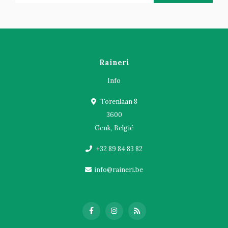
Raineri
Info
Torenlaan 8
3600
Genk, België
+32 89 84 83 82
info@raineri.be