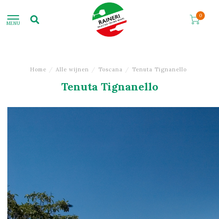
0
MENU
Home
/
Alle wijnen
/
Toscana
/
Tenuta Tignanello
Tenuta Tignanello