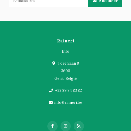
Abonneer
Raineri
Info
Torenlaan 8
3600
Genk, België
+32 89 84 83 82
info@raineri.be