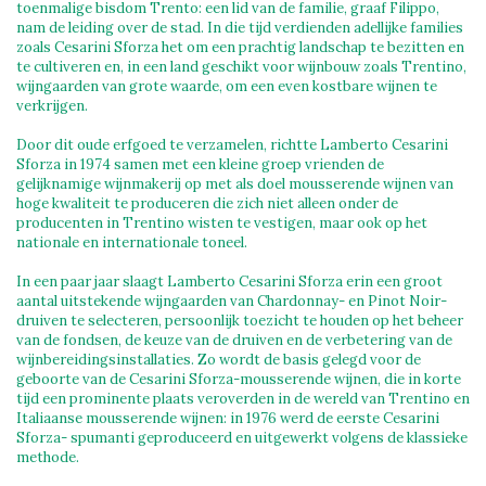
toenmalige bisdom Trento: een lid van de familie, graaf Filippo,
nam de leiding over de stad. In die tijd verdienden adellijke families
zoals Cesarini Sforza het om een ​​prachtig landschap te bezitten en
te cultiveren en, in een land geschikt voor wijnbouw zoals Trentino,
wijngaarden van grote waarde, om een even kostbare wijnen te
verkrijgen.
Door dit oude erfgoed te verzamelen, richtte Lamberto Cesarini
Sforza in 1974 samen met een kleine groep vrienden de
gelijknamige wijnmakerij op met als doel mousserende wijnen van
hoge kwaliteit te produceren die zich niet alleen onder de
producenten in Trentino wisten te vestigen, maar ook op het
nationale en internationale toneel.
In een paar jaar slaagt Lamberto Cesarini Sforza erin een groot
aantal uitstekende wijngaarden van Chardonnay- en Pinot Noir-
druiven te selecteren, persoonlijk toezicht te houden op het beheer
van de fondsen, de keuze van de druiven en de verbetering van de
wijnbereidingsinstallaties. Zo wordt de basis gelegd voor de
geboorte van de Cesarini Sforza-mousserende wijnen, die in korte
tijd een prominente plaats veroverden in de wereld van Trentino en
Italiaanse mousserende wijnen: in 1976 werd de eerste Cesarini
Sforza- spumanti geproduceerd en uitgewerkt volgens de klassieke
methode.