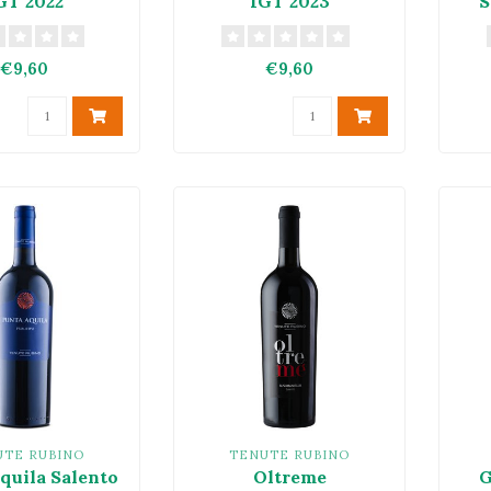
GT 2022
IGT 2023
S
€9,60
€9,60
UTE RUBINO
TENUTE RUBINO
quila Salento
Oltreme
G