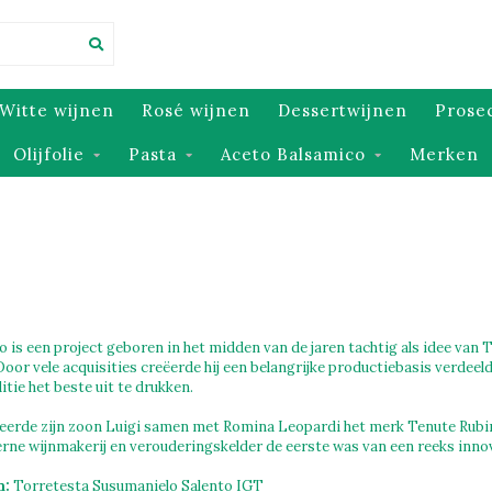
Witte wijnen
Rosé wijnen
Dessertwijnen
Prose
Olijfolie
Pasta
Aceto Balsamico
Merken
 is een project geboren in het midden van de jaren tachtig als idee va
Door vele acquisities creëerde hij een belangrijke productiebasis verdeel
tie het beste uit te drukken.
seerde zijn zoon Luigi samen met Romina Leopardi het merk Tenute Rubin
ne wijnmakerij en verouderingskelder de eerste was van een reeks innov
n:
Torretesta Susumanielo Salento IGT