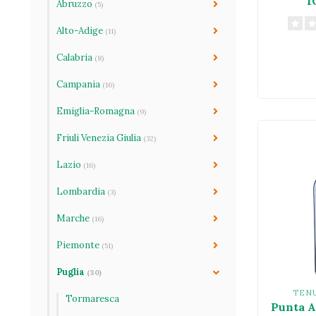
I
Abruzzo
(5)
Alto-Adige
(11)
Calabria
(8)
Campania
(16)
Emiglia-Romagna
(9)
Friuli Venezia Giulia
(32)
Lazio
(16)
Lombardia
(3)
Marche
(16)
Piemonte
(51)
Puglia
(30)
TEN
Tormaresca
Punta A