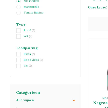
Alle merken
Marmorelle
Onze keuze:
Tenute Rubino
Type
Rood
(7)
Wit
(2)
Foodpairing
Pasta
(2)
Rood vlees
(5)
Vis
(2)
Categorieën
MA
Alle wijnen
Negroa