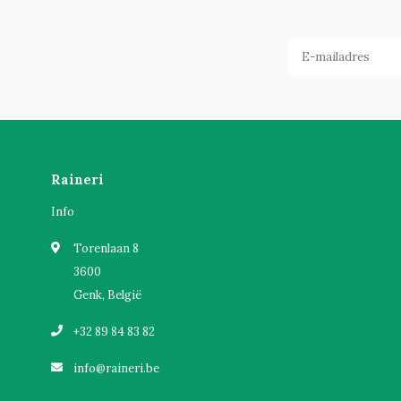
Raineri
Info
Torenlaan 8
3600
Genk, België
+32 89 84 83 82
info@raineri.be