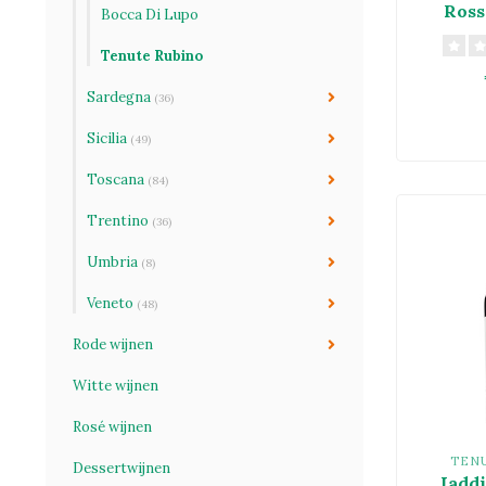
Ross
Bocca Di Lupo
Tenute Rubino
Sardegna
(36)
Sicilia
(49)
Toscana
(84)
Trentino
(36)
Umbria
(8)
Veneto
(48)
Rode wijnen
Witte wijnen
Rosé wijnen
TEN
Dessertwijnen
Jaddi