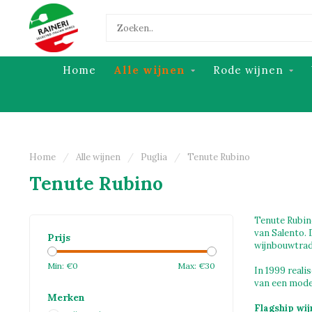
Home
Alle wijnen
Rode wijnen
Home
/
Alle wijnen
/
Puglia
/
Tenute Rubino
Tenute Rubino
Tenute Rubino
van Salento. 
Prijs
wijnbouwtradi
Min: €
0
Max: €
30
In 1999 reali
van een moder
Merken
Flagship wij