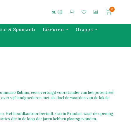
0
NL
cco & Spumanti
Likeuren
Grappa
n Tommaso Rubino, een overtuigd voorstander van het potentieel
d over vijf landgoederen met als doel de waarden van de lokale
o. Het hoofdkantoor bevindt zich in Brindisi, waar de opening
aties die in de loop der jaren hebben plaatsgevonden.