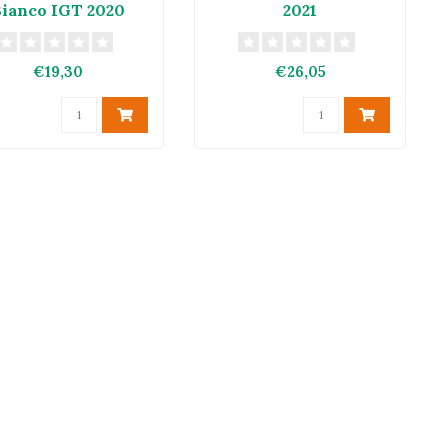
Bianco IGT 2020
2021
€19,30
€26,05