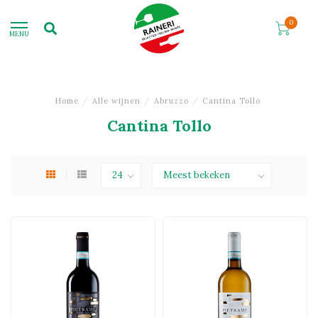
0
MENU
Home
/
Alle wijnen
/
Abruzzo
/
Cantina Tollo
Cantina Tollo