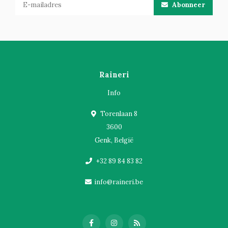
Abonneer
Raineri
Info
Torenlaan 8
3600
Genk, België
+32 89 84 83 82
info@raineri.be