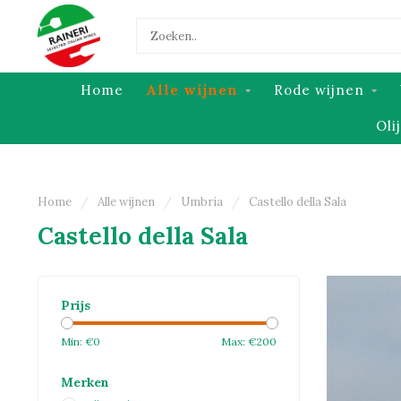
Home
Alle wijnen
Rode wijnen
Oli
Home
/
Alle wijnen
/
Umbria
/
Castello della Sala
Castello della Sala
Prijs
Min: €
0
Max: €
200
Merken