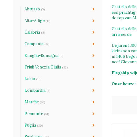
Castello dell
Abruzzo
(5)
een prachtig 
de top van M
Alto-Adige
(11)
Castello dell
Calabria
(8)
arriveerde.
Campania
(17)
De jaren 1300
kleinzoon van
Emiglia-Romagna
(9)
in 1466 begon
neef Giovann
Friuli Venezia Giulia
(32)
Flagship wij
Lazio
(16)
Onze keuze:
Lombardia
(3)
Marche
(16)
Piemonte
(51)
Puglia
(30)
Sardegna