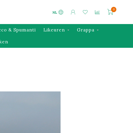
0
NL
cco & Spumanti
Likeuren
Grappa
ken