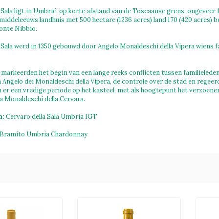
a Sala ligt in Umbrië, op korte afstand van de Toscaanse grens, ongeveer 1
middeleeuws landhuis met 500 hectare (1236 acres) land 170 (420 acres) b
onte Nibbio.
a Sala werd in 1350 gebouwd door Angelo Monaldeschi della Vipera wiens fa
 markeerden het begin van een lange reeks conflicten tussen familieleden 
 Angelo dei Monaldeschi della Vipera, de controle over de stad en regee
 er een vredige periode op het kasteel, met als hoogtepunt het verzoenend
a Monaldeschi della Cervara.
n:
Cervaro della Sala Umbria IGT
Bramito Umbria Chardonnay