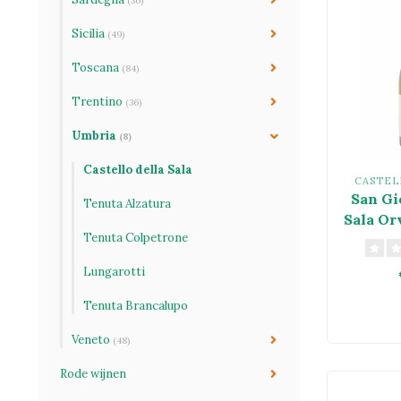
(36)
Sicilia
(49)
Toscana
(84)
Trentino
(36)
Umbria
(8)
Castello della Sala
CASTEL
San Gi
Tenuta Alzatura
Sala Or
Tenuta Colpetrone
Superi
Lungarotti
Tenuta Brancalupo
Veneto
(48)
Rode wijnen