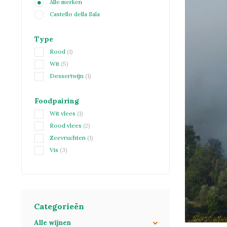
Alle merken
Castello della Sala
Type
Rood
(1)
Wit
(5)
Dessertwijn
(1)
Foodpairing
Wit vlees
(1)
Rood vlees
(2)
Zeevruchten
(1)
Vis
(3)
Categorieën
Alle wijnen