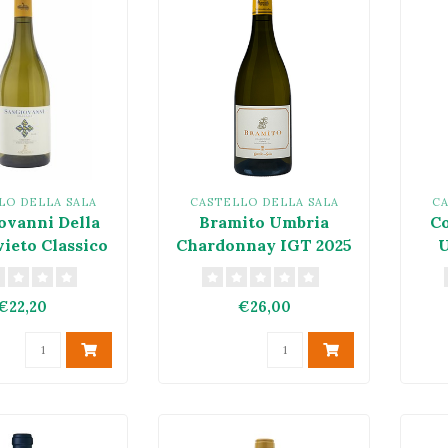
LO DELLA SALA
CASTELLO DELLA SALA
CA
ovanni Della
Bramito Umbria
Co
vieto Classico
Chardonnay IGT 2025
U
ore DOC 2024
€22,20
€26,00