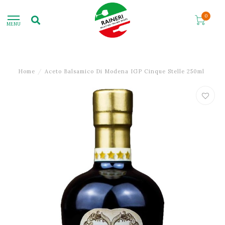
0
MENU
Home
/
Aceto Balsamico Di Modena IGP Cinque Stelle 250ml