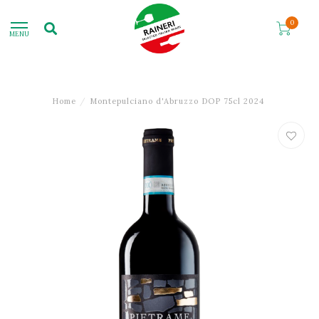
0
MENU
Home
/
Montepulciano d'Abruzzo DOP 75cl 2024