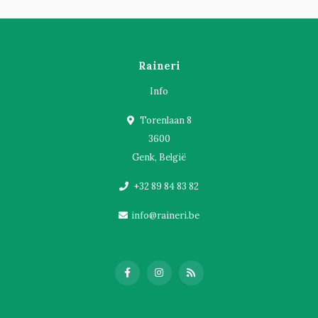
Raineri
Info
Torenlaan 8
3600
Genk, België
+32 89 84 83 82
info@raineri.be