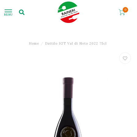
0
MENU
Home
/
Dattilo IGT Val di Neto 2022 75cl