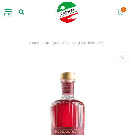
0
MENU
Home
/
Mr Quail & JT Negroni 1919 70cl