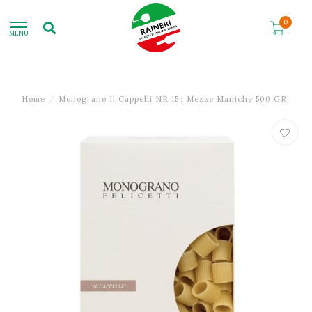
0
MENU
Home
/
Monograno Il Cappelli NR 154 Mezze Maniche 500 GR