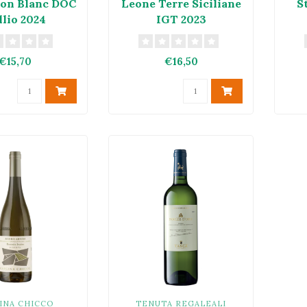
on Blanc DOC
Leone Terre Siciliane
S
llio 2024
IGT 2023
€15,70
€16,50
INA CHICCO
TENUTA REGALEALI