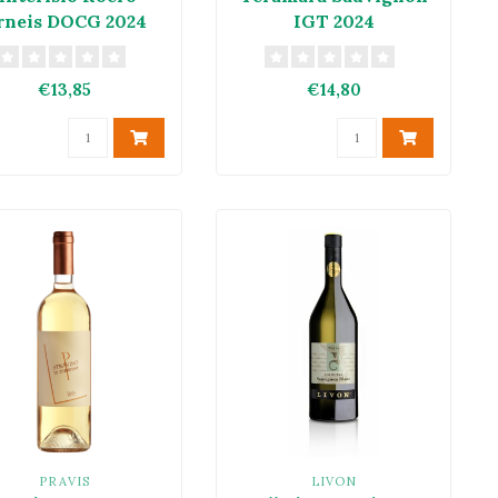
rneis DOCG 2024
IGT 2024
€13,85
€14,80
PRAVIS
LIVON