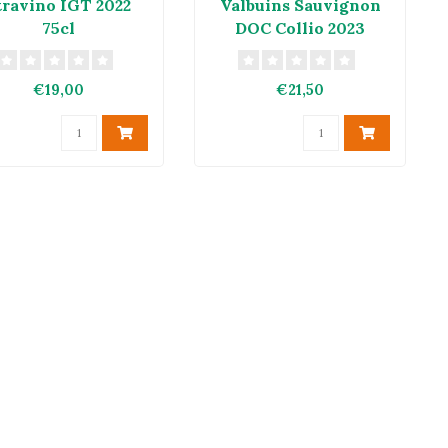
travino IGT 2022
Valbuins Sauvignon
75cl
DOC Collio 2023
€19,00
€21,50