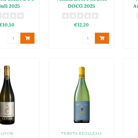
iuli 2025
DOCG 2025
A
€10,50
€12,20
LIVON
TENUTA REGALEALI