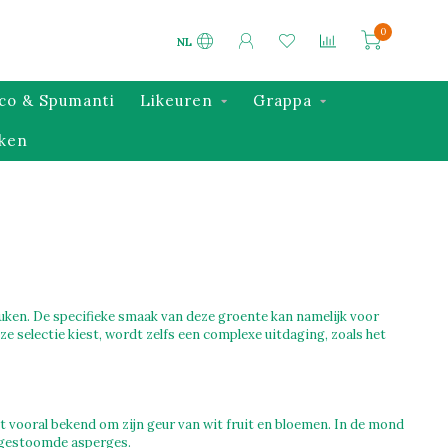
0
NL
co & Spumanti
Likeuren
Grappa
ken
euken. De specifieke smaak van deze groente kan namelijk voor
ze selectie kiest, wordt zelfs een complexe uitdaging, zoals het
 vooral bekend om zijn geur van wit fruit en bloemen. In de mond
f gestoomde asperges.