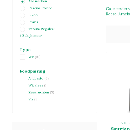
Alle merken
Cascina Chicco
Ga je eerder 
Roero-Arneis 
Livon
Pravis
Tenuta Regaleali
Bekijk meer
Type
Wit
(10)
Foodpairing
Antipasto
(4)
Wit vlees
(1)
Zeevruchten
(3)
Vis
(3)
VIL
Sauvign