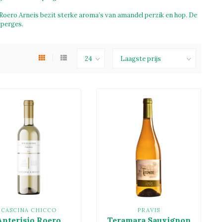
 Roero Arneis bezit sterke aroma’s van amandel perzik en hop. De
sperges.
CASCINA CHICCO
PRAVIS
Anterisio Roero
Teramara Sauvignon