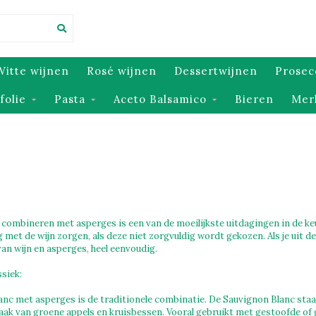
Witte wijnen
Rosé wijnen
Dessertwijnen
Prosec
jfolie
Pasta
Aceto Balsamico
Bieren
Mer
n combineren met asperges is een van de moeilijkste uitdagingen in de k
g met de wijn zorgen, als deze niet zorgvuldig wordt gekozen. Als je uit de
n wijn en asperges, heel eenvoudig.
ssiek:
nc met asperges is de traditionele combinatie. De Sauvignon Blanc staat
aak van groene appels en kruisbessen. Vooral gebruikt met gestoofde o