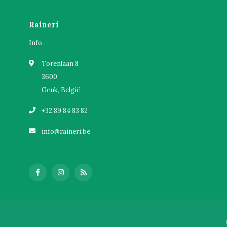
Raineri
Info
Torenlaan 8
3600
Genk, België
+32 89 84 83 82
info@raineri.be