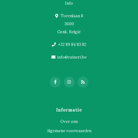
Info
Torenlaan 8
3600
Genk, België
+32 89 84 83 82
info@raineri.be
Informatie
Over ons
Algemene voorwaarden