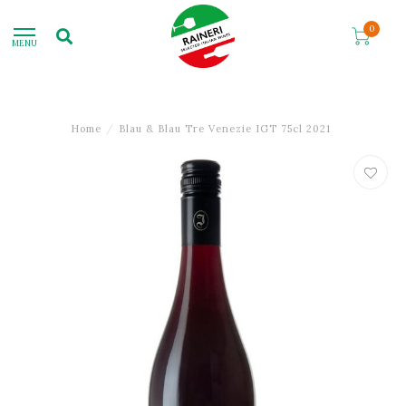
0
MENU
Home
/
Blau & Blau Tre Venezie IGT 75cl 2021