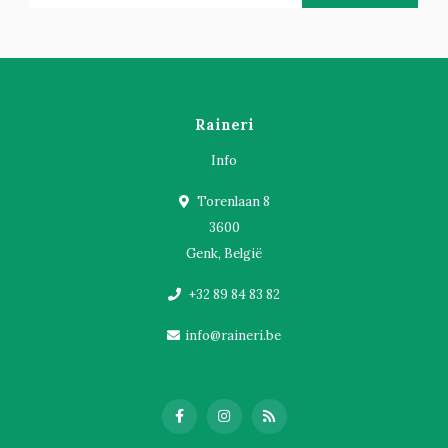
Raineri
Info
Torenlaan 8
3600
Genk, België
+32 89 84 83 82
info@raineri.be