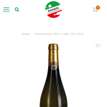
0
MENU
Home
/
Chardonnay DOC Collio 75cl 2024