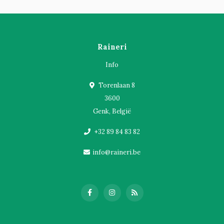
Raineri
Info
Torenlaan 8
3600
Genk, België
+32 89 84 83 82
info@raineri.be