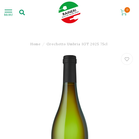
0
MENU
Home
/
Grechetto Umbria IGT 2025 75cl