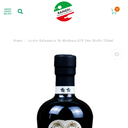
0
MENU
Home
/
Aceto Balsamico Di Modena IGP Due Stelle 250ml