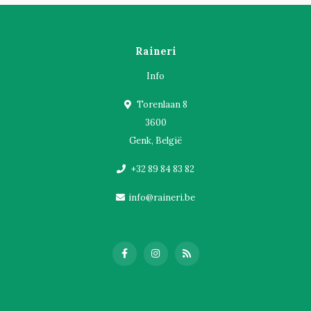
Raineri
Info
Torenlaan 8
3600
Genk, België
+32 89 84 83 82
info@raineri.be