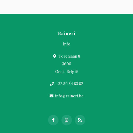
Raineri
Info
Torenlaan 8
3600
Genk, België
+32 89 84 83 82
info@raineri.be