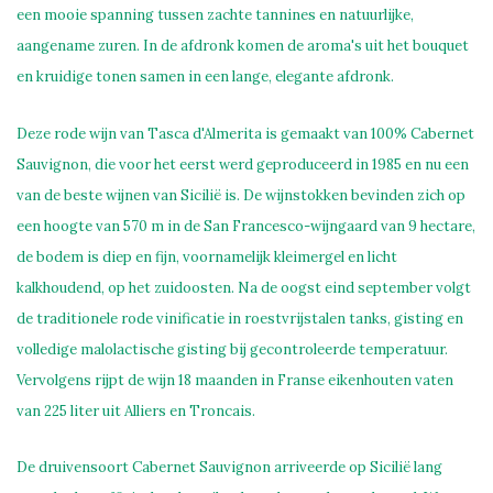
een mooie spanning tussen zachte tannines en natuurlijke,
aangename zuren. In de afdronk komen de aroma's uit het bouquet
en kruidige tonen samen in een lange, elegante afdronk.
Deze rode wijn van Tasca d'Almerita is gemaakt van 100% Cabernet
Sauvignon, die voor het eerst werd geproduceerd in 1985 en nu een
van de beste wijnen van Sicilië is. De wijnstokken bevinden zich op
een hoogte van 570 m in de San Francesco-wijngaard van 9 hectare,
de bodem is diep en fijn, voornamelijk kleimergel en licht
kalkhoudend, op het zuidoosten. Na de oogst eind september volgt
de traditionele rode vinificatie in roestvrijstalen tanks, gisting en
volledige malolactische gisting bij gecontroleerde temperatuur.
Vervolgens rijpt de wijn 18 maanden in Franse eikenhouten vaten
van 225 liter uit Alliers en Troncais.
De druivensoort Cabernet Sauvignon arriveerde op Sicilië lang