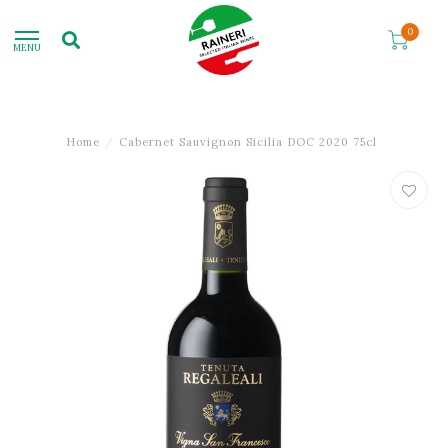
0
MENU
Home
/
Cabernet Sauvignon Sicilia DOC 2020 75cl