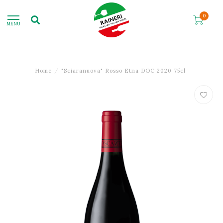
0
MENU
Home
/
"Sciaranuova" Rosso Etna DOC 2020 75cl