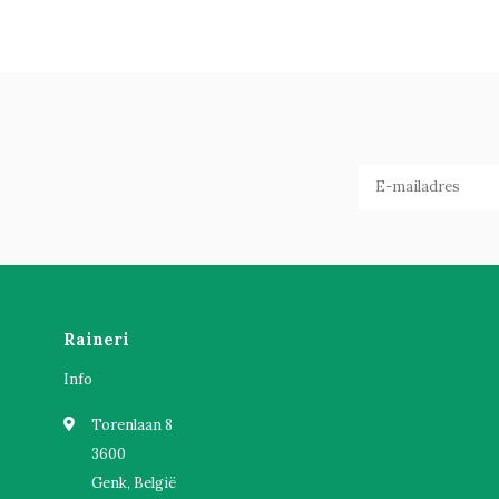
Raineri
Info
Torenlaan 8
3600
Genk, België