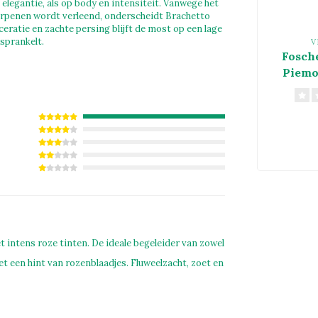
 elegantie, als op body en intensiteit. Vanwege het
terpenen wordt verleend, onderscheidt Brachetto
ratie en zachte persing blijft de most op een lage
sprankelt.
V
Fosch
Piemo
 intens roze tinten. De ideale begeleider van zowel
et een hint van rozenblaadjes. Fluweelzacht, zoet en