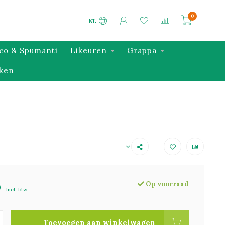
0
NL
co & Spumanti
Likeuren
Grappa
ken
Op voorraad
0
Incl. btw
Toevoegen aan winkelwagen