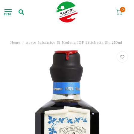
0
MENU
Home
/
Aceto Balsamico Di Modena IGP Ettichetta Blu 250ml