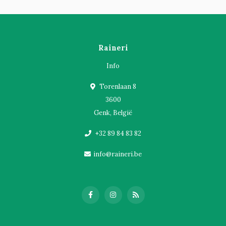
Raineri
Info
Torenlaan 8
3600
Genk, België
+32 89 84 83 82
info@raineri.be