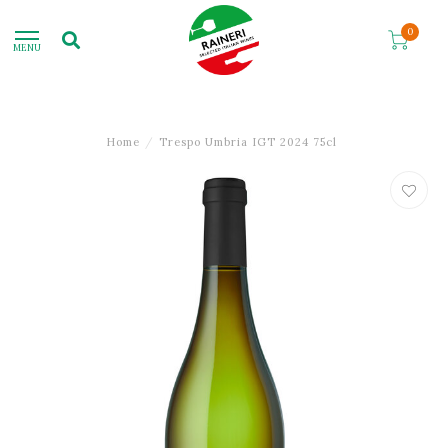
0
MENU
Home
/
Trespo Umbria IGT 2024 75cl