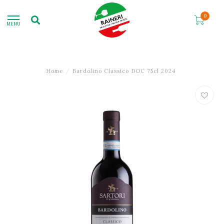
0
MENU
Home
/
Bardolino Classico DOC 75cl 2024