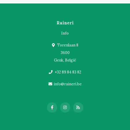
Raineri
Info
Torenlaan 8
3600
Genk, België
+32 89 84 83 82
info@raineri.be