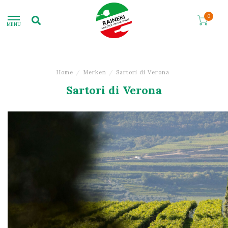
0
MENU
Home
/
Merken
/
Sartori di Verona
Sartori di Verona