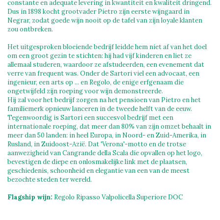
constante en adequate levering in kwantiteit en kwaliteit dringend.
Dus in 1898 kocht grootvader Pietro zijn eerste wijngaard in
Negrar, zodat goede wijn nooit op de tafel van zijn loyale klanten
zou ontbreken.
Het uitgesproken bloeiende bedrijf leidde hem niet af van het doel
om een ​​groot gezin te stichten: hij had vijf kinderen en liet ze
allemaal studeren, waardoor ze afstudeerden, een evenement dat
verre van frequent was. Onder de Sartori viel een advocaat, een
ingenieur, een arts op ... en Regolo, de enige erfgenaam die
ongetwijfeld zijn roeping voor wijn demonstreerde.
Hij zal voor het bedrijf zorgen na het pensioen van Pietro en het
familiemerk opnieuw lanceren in de tweede helft van de eeuw.
Tegenwoordig is Sartori een succesvol bedrijf met een
internationale roeping, dat meer dan 80% van zijn omzet behaalt in
meer dan 50 landen: in heel Europa, in Noord- en Zuid-Amerika, in
Rusland, in Zuidoost-Azië. Dat 'Verona'-motto en de trotse
aanwezigheid van Cangrande della Scala die opvallen op het logo,
bevestigen de diepe en onlosmakelijke link met de plaatsen,
geschiedenis, schoonheid en elegantie van een van de meest
bezochte steden ter wereld.
Flagship wijn:
Regolo Ripasso Valpolicella Superiore DOC