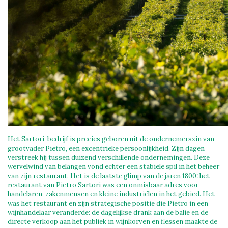
Het Sartori-bedrijf is precies geboren uit de ondernemerszin van
grootvader Pietro, een excentrieke persoonlijkheid. Zijn dagen
verstreek hij tussen duizend verschillende ondernemingen. Deze
wervelwind van belangen vond echter een stabiele spil in het beheer
van zijn restaurant. Het is de laatste glimp van de jaren 1800: het
restaurant van Pietro Sartori was een onmisbaar adres voor
handelaren, zakenmensen en kleine industriëlen in het gebied. Het
was het restaurant en zijn strategische positie die Pietro in een
wijnhandelaar veranderde: de dagelijkse drank aan de balie en de
directe verkoop aan het publiek in wijnkorven en flessen maakte de