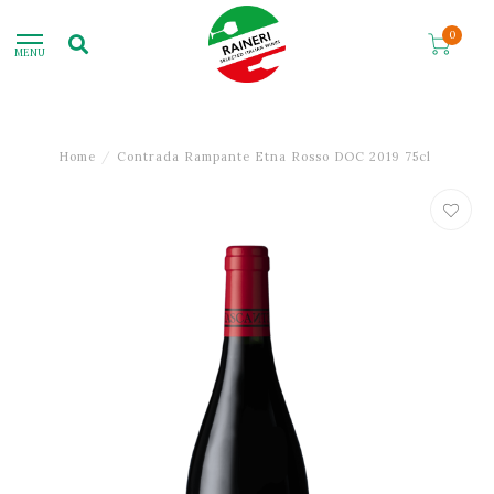
0
MENU
Home
/
Contrada Rampante Etna Rosso DOC 2019 75cl