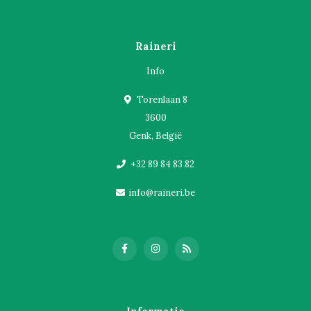
Raineri
Info
Torenlaan 8
3600
Genk, België
+32 89 84 83 82
info@raineri.be