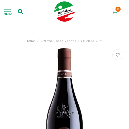
0
MENU
Home
/
Omero Rosso Verona IGT 2023 75cl