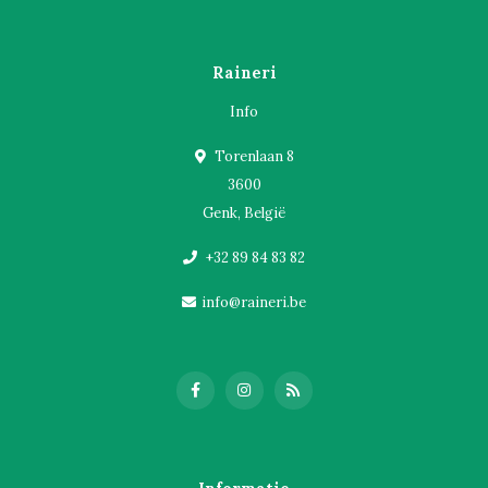
Raineri
Info
Torenlaan 8
3600
Genk, België
+32 89 84 83 82
info@raineri.be