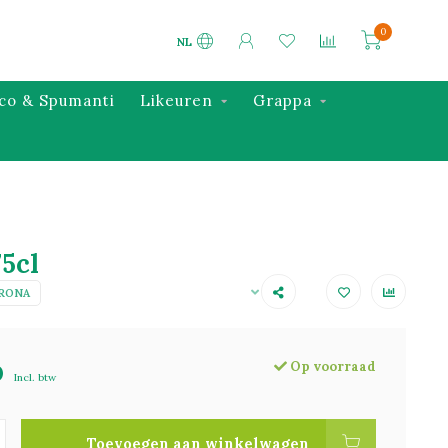
0
NL
co & Spumanti
Likeuren
Grappa
5cl
ERONA
Op voorraad
0
Incl. btw
Toevoegen aan winkelwagen