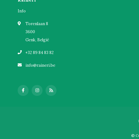
Info
Torenlaan 8
3600
Genk, België
+32 89 84 83 82
info@raineri.be
© Co