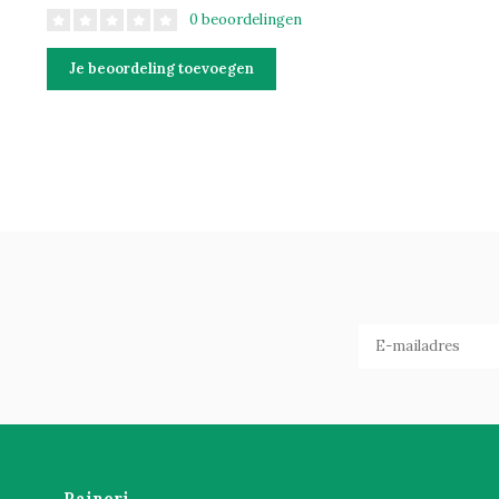
0 beoordelingen
Je beoordeling toevoegen
Raineri