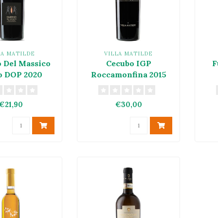
LA MATILDE
VILLA MATILDE
o Del Massico
Cecubo IGP
F
o DOP 2020
Roccamonfina 2015
€21,90
€30,00