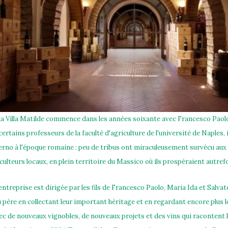
 la Villa Matilde commence dans les années soixante avec Francesco Paolo
ertains professeurs de la faculté d'agriculture de l'université de Naples, i
lerno à l'époque romaine : peu de tribus ont miraculeusement survécu aux r
ulteurs locaux, en plein territoire du Massico où ils prospéraient autrefoi
l'entreprise est dirigée par les fils de Francesco Paolo, Maria Ida et Salva
du père en collectant leur important héritage et en regardant encore plus lo
vec de nouveaux vignobles, de nouveaux projets et des vins qui racontent l