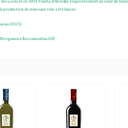
dei Leoni et en 2004 Tenuta d'Altavilla, respectivement au cœur du Sann
 la production de nouveaux vins a été lancée.
Taurasi DOCG
: Stregamora Roccamonfina IGP