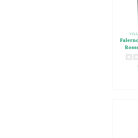
VIL
Falern
Ross