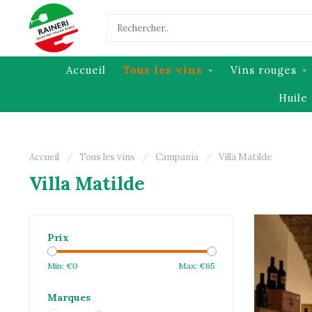
Accueil
Tous les vins
Vins rouges
Huile 
Accueil
/
Tous les vins
/
Campania
/
Villa Matilde
Villa Matilde
Prix
Min: €
0
Max: €
65
Marques