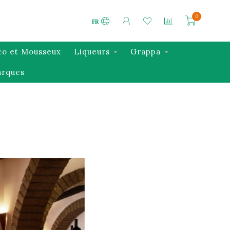
0
FR
co et Mousseux
Liqueurs
Grappa
rques