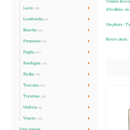
Tenuta Rocca 
Lazio
(16)
d'Avellino, où
Lombardia
(3)
Vin phare : 
Marche
(16)
Notre choix 
Piemonte
(51)
Puglia
(30)
Sardegna
(36)
Sicilia
(49)
Toscana
(84)
Trentino
(36)
Umbria
(8)
Veneto
(48)
Vins rouges