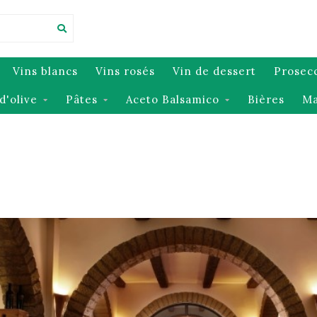
Vins blancs
Vins rosés
Vin de dessert
Prosec
d'olive
Pâtes
Aceto Balsamico
Bières
Ma