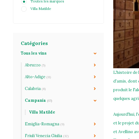
Toutes les marques
Villa Matilde
Catégories
Tous les vins
Abruzzo
(5)
L'histoire de
Alto-Adige
(11)
d'amis, dont c
Calabria
(8)
produit le Fa
quelques agric
Campania
(17)
Villa Matilde
Aujourd'hui, 
et le projet 
Emiglia-Romagna
(9)
et Avellino a
Friuli Venezia Giulia
(32)