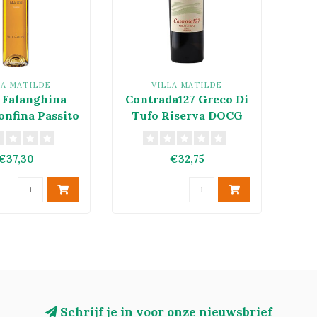
LA MATILDE
VILLA MATILDE
i Falanghina
Contrada127 Greco Di
nfina Passito
Tufo Riserva DOCG
GT 2012
2019
€37,30
€32,75
Schrijf je in voor onze nieuwsbrief