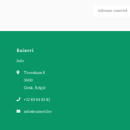
Raineri
Info
Torenlaan 8
3600
Genk, België
+32 89 84 83 82
info@raineri.be