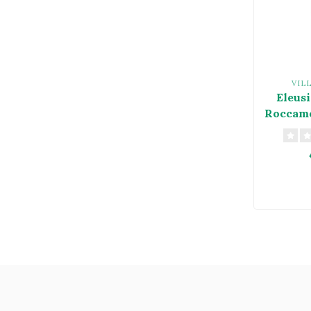
VIL
Eleus
Roccamo
I