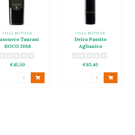
VILLA MATILDE
VILLA MATILDE
usonero Taurasi
Deira Passito
DOCG 2016
Aglianico
Roccamonfina Passito
IGT 2005
€45,50
€63,40