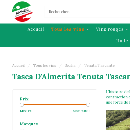
Accueil
Tous les vins
Vins rouges
Huile 
Accueil
/
Tous les vins
/
Sicilia
/
Tenuta Tascante
Tasca D'Almerita Tenuta Tasca
L'histoire de
contraction d
Prix
une force de 
Min: €
0
Max: €
100
Marques