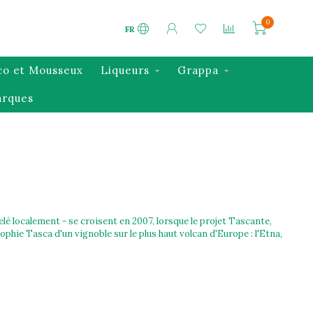
0
FR
co et Mousseux
Liqueurs
Grappa
rques
elé localement - se croisent en 2007, lorsque le projet Tascante,
ophie Tasca d'un vignoble sur le plus haut volcan d'Europe : l'Etna,