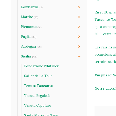
Lombardia
(3)
En 2019, aprè
Marche
(16)
Tascante "Con
qui a ensuite
Piemonte
(51)
2015. cette C
Puglia
(30)
Sardegna
(36)
Les raisins s
accueillons à
Sicilia
(49)
terroir est r
Fondazione Whitaker
Vin phare:
Sc
Sallier de La Tour
Tenuta Tascante
Notre choix:
Tenuta Regaleali
Tenuta Capofaro
Santa Maria La Nave