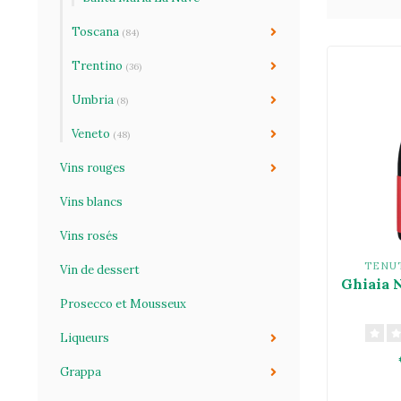
Toscana
(84)
Trentino
(36)
Umbria
(8)
Veneto
(48)
Vins rouges
Vins blancs
Vins rosés
TENU
Vin de dessert
Ghiaia 
Prosecco et Mousseux
Liqueurs
Grappa