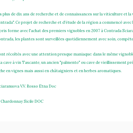
s plus de dix ans de recherche et de connaissances sur la viticulture et l
trada". Ce projet de recherche et d'étude de la région a commencé avec l
 pris forme avec l'achat des premiers vignobles en 2007 à Contrada Sci
ontrada, les plantes sont surveillées quotidiennement avec soin, compét
ont récoltés avec une attention presque maniaque: dans le même vignoble,
 la cave à vin Tascante, un ancien "palmento" ou cave de vieillissement pr
iche en vignes mais aussi en châtaigniers et en herbes aromatiques.
iaranuova V.V. Rosso Etna Doc
Chardonnay Sicile DOC