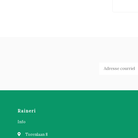
Raineri
Info
Torenlaan 8