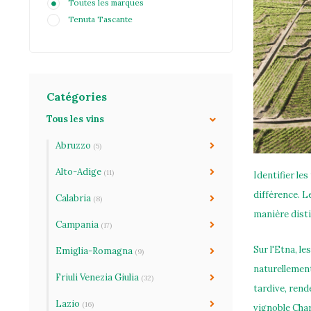
Toutes les marques
Tenuta Tascante
Catégories
Tous les vins
Abruzzo
(5)
Alto-Adige
(11)
Identifier les
différence. L
Calabria
(8)
manière disti
Campania
(17)
Sur l'Etna, l
Emiglia-Romagna
(9)
naturellement
Friuli Venezia Giulia
(32)
tardive, rend
Lazio
(16)
vignoble Cha