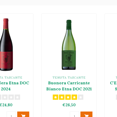
TA TASCANTE
TENUTA TASCANTE
Nera Etna DOC
Buonora Carricante
C'E
2024
Bianco Etna DOC 2021
S
€24,80
€26,50