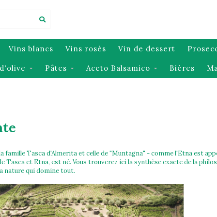
Vins blancs
Vins rosés
Vin de dessert
Prosec
d'olive
Pâtes
Aceto Balsamico
Bières
Ma
nte
 la famille Tasca d'Almerita et celle de "Muntagna" - comme l'Etna est app
e Tasca et Etna, est né. Vous trouverez ici la synthèse exacte de la philos
la nature qui domine tout.