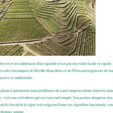
 forces et les faiblesses d'un vignoble n'est pas une tâche facile et rapid
es sols volcaniques de Nerello Mascalese et de l'Etna interagissent de m
nctive et indubitable.
es plantes mûrissent sans problèmes de santé majeurs même dans les année
 : c'est une viticulture qui est tout sauf simple. Des pentes abruptes, de
ent le travail de la vigne très exigeant.Dans ces vignobles fascinants, vo
rdonnay, unique.