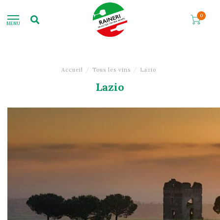
0
MENU
Accueil
/
Tous les vins
/
Lazio
Lazio