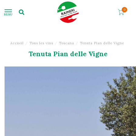
0
MENU
Accueil
/
Tous les vins
/
Toscana
/
Tenuta Pian delle Vigne
Tenuta Pian delle Vigne