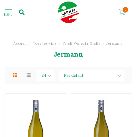
0
MENU
Accueil
/
Tous les vins
/
Friuli Venezia Giulia
/
Jermann
Jermann