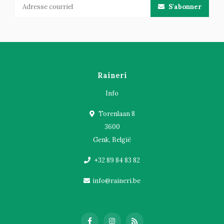
S'abonner
Raineri
Info
Torenlaan 8
3600
Genk, België
+32 89 84 83 82
info@raineri.be