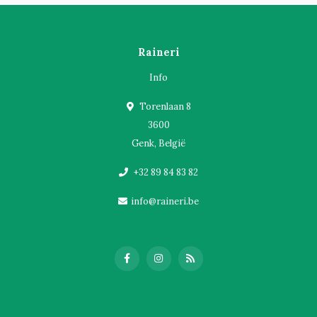
Raineri
Info
Torenlaan 8
3600
Genk, België
+32 89 84 83 82
info@raineri.be