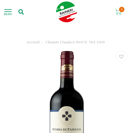
0
MENU
Accueil
/
Chianti Classico DOCG 75cl 2019