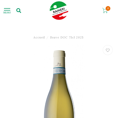
0
MENU
Accueil
/
Soave DOC 75cl 2025