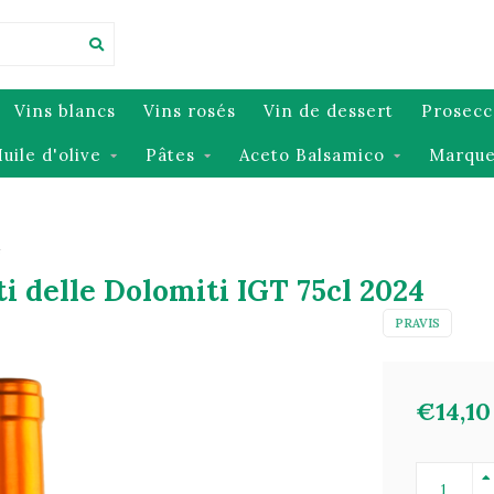
Vins blancs
Vins rosés
Vin de dessert
Prosecc
uile d'olive
Pâtes
Aceto Balsamico
Marque
4
i delle Dolomiti IGT 75cl 2024
PRAVIS
€14,10