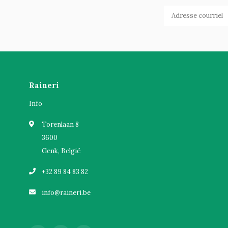
Raineri
Info
Torenlaan 8
3600
Genk, België
+32 89 84 83 82
info@raineri.be