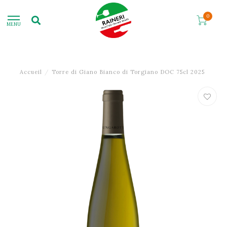
0
MENU
Accueil
/
Torre di Giano Bianco di Torgiano DOC 75cl 2025