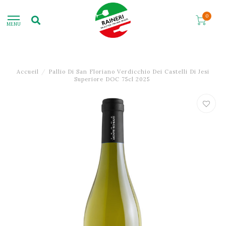
0
MENU
Accueil
/
Pallio Di San Floriano Verdicchio Dei Castelli Di Jesi
Superiore DOC 75cl 2025