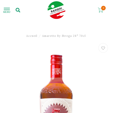
0
MENU
Accueil
/
Amaretto By Strega 28° 70cl