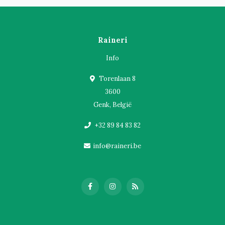
Raineri
Info
Torenlaan 8
3600
Genk, België
+32 89 84 83 82
info@raineri.be