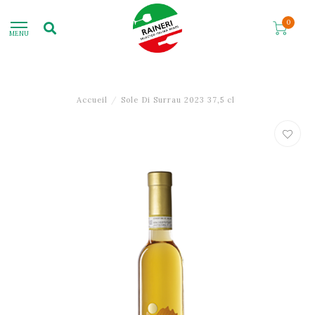
0
MENU
Accueil
/
Sole Di Surrau 2023 37,5 cl