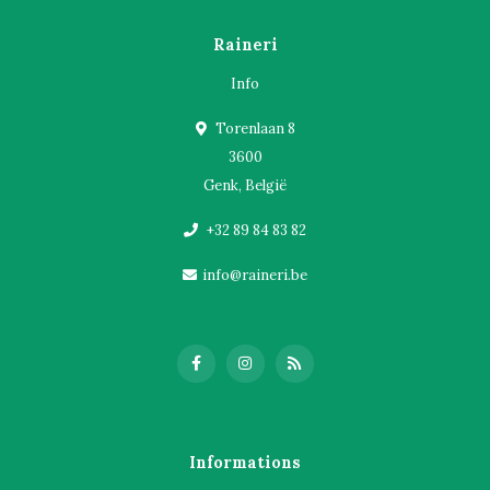
Raineri
Info
Torenlaan 8
3600
Genk, België
+32 89 84 83 82
info@raineri.be
Informations