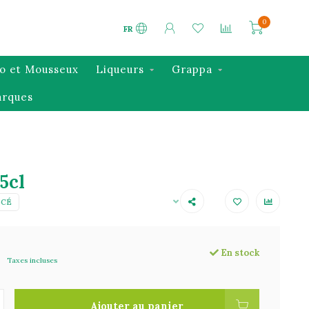
0
FR
o et Mousseux
Liqueurs
Grappa
rques
5cl
SCÉ
En stock
Taxes incluses
Ajouter au panier