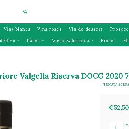
Vins blancs
Vins rosés
Vin de dessert
Prosecc
d'olive
Pâtes
Aceto Balsamico
Bières
Ma
riore Valgella Riserva DOCG 2020 7
TENUTA SCER
€52,50