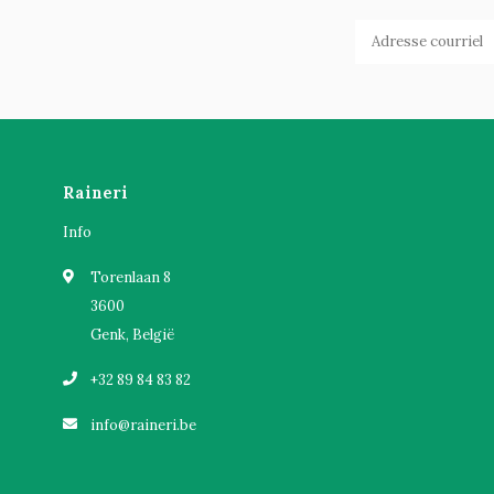
Raineri
Info
Torenlaan 8
3600
Genk, België
+32 89 84 83 82
info@raineri.be