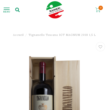
0
MENU
Accueil
/
Tignanello Toscana IGT MAGNUM 2018 1,5 L