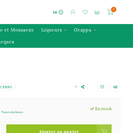
0
FR
o et Mousseux
Liqueurs
Grappa
rques
 CERRO
En stock
Taxes incluses
Ajouter au panier