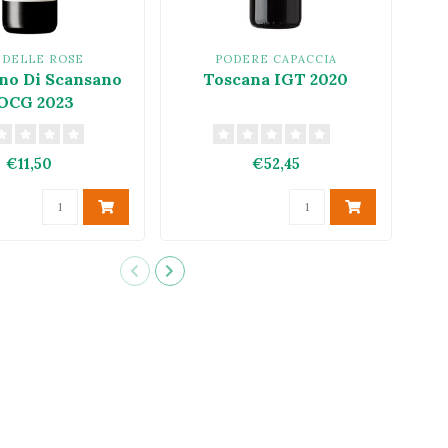
 DELLE ROSE
PODERE CAPACCIA
no Di Scansano
Toscana IGT 2020
Ti
OCG 2023
€11,50
€52,45