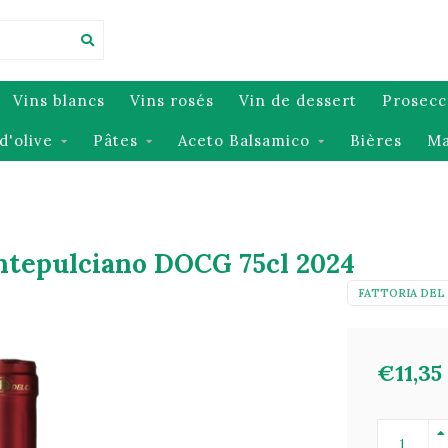
Vins blancs
Vins rosés
Vin de dessert
Prosecc
d'olive
Pâtes
Aceto Balsamico
Bières
Ma
ontepulciano DOCG 75cl 2024
FATTORIA DEL
€11,35