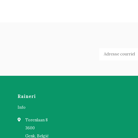
Raineri
Info
Torenlaan 8
3600
Genk, België