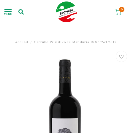
0
MENU
Accueil
/
Carrubo Primitivo Di Manduria DOC 75cl 2017