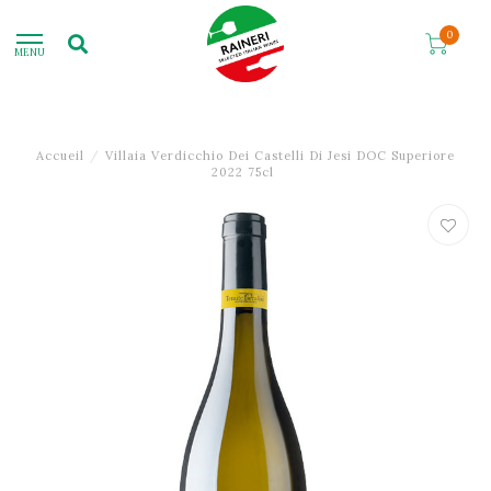
0
MENU
Accueil
/
Villaia Verdicchio Dei Castelli Di Jesi DOC Superiore
2022 75cl