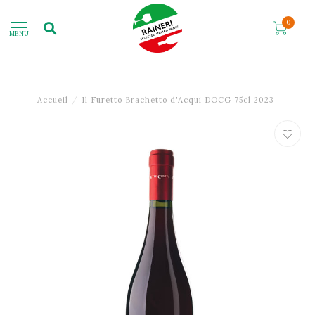
0
MENU
Accueil
/
Il Furetto Brachetto d'Acqui DOCG 75cl 2023