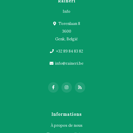
Raineri
Info
Torenlaan 8
3600
Genk, België
+32 89 84 83 82
info@raineri.be
Informations
À propos de nous