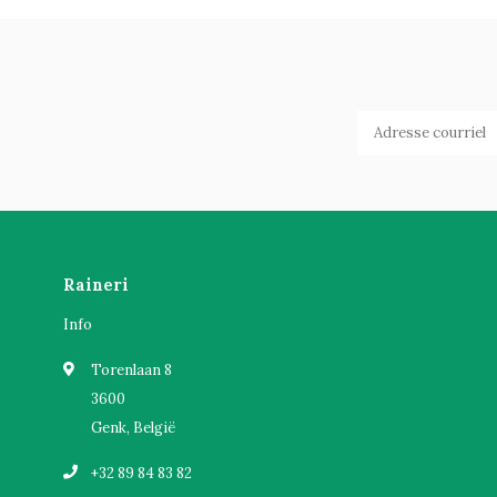
Raineri
Info
Torenlaan 8
3600
Genk, België
+32 89 84 83 82