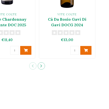
ITE COLTE
VITE COLTE
e Chardonnay
Cà Da Bosio Gavi Di
A
nte DOC 2025
Gavi DOCG 2024
€11,40
€13,00