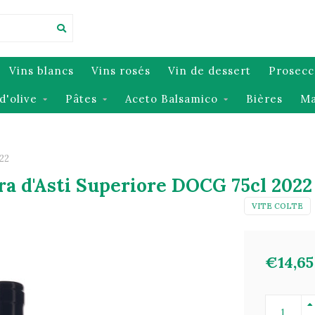
Vins blancs
Vins rosés
Vin de dessert
Prosecc
d'olive
Pâtes
Aceto Balsamico
Bières
Ma
022
ra d'Asti Superiore DOCG 75cl 2022
VITE COLTE
€14,65